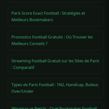
Paris Score Exact Football : Stratégies et
Meilleurs Bookmakers
Pronostics Football Gratuits : Où Trouver les
Meilleurs Conseils ?
Streaming Football Gratuit sur les Sites de Paris
: Comparatif
Types de Paris Football : 1N2, Handicap, Buteur,
Over/Under
Winamax vs Betclic : Quel Bookmaker Football