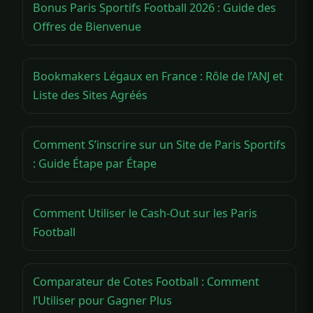
Bonus Paris Sportifs Football 2026 : Guide des
Offres de Bienvenue
Bookmakers Légaux en France : Rôle de l’ANJ et
Liste des Sites Agréés
Comment S’inscrire sur un Site de Paris Sportifs
: Guide Étape par Étape
Comment Utiliser le Cash-Out sur les Paris
Football
Comparateur de Cotes Football : Comment
l’Utiliser pour Gagner Plus