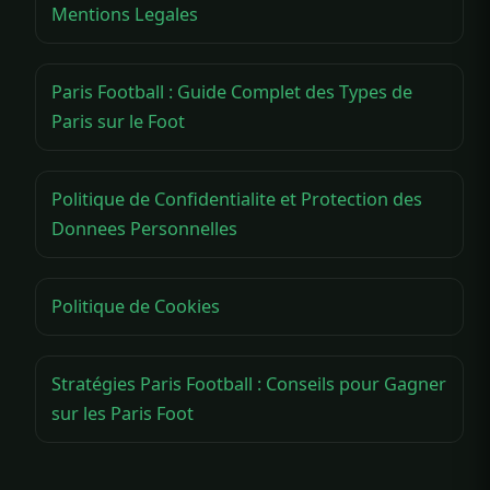
Mentions Legales
Paris Football : Guide Complet des Types de
Paris sur le Foot
Politique de Confidentialite et Protection des
Donnees Personnelles
Politique de Cookies
Stratégies Paris Football : Conseils pour Gagner
sur les Paris Foot