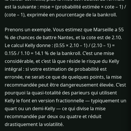
est la suivante : mise = (probabilité estimée × cote – 1) /
(cote – 1), exprimée en pourcentage de la bankroll.
Prenons un exemple. Vous estimez que Marseille a 55
% de chances de battre Nantes, et la cote est de 2.10.
Le calcul Kelly donne : (0.55 × 2.10 – 1) / (2.10 – 1) =
0.155 / 1.10 = 14.1 % de la bankroll. C’est une mise
considérable, et c’est là que réside le risque du Kelly
intégral : si votre estimation de probabilité est
erronée, ne serait-ce que de quelques points, la mise
recommandée peut être dangereusement élevée. C’est
pourquoi la quasi-totalité des parieurs qui utilisent
Kelly le font en version fractionnelle — typiquement un
quart ou un demi-Kelly — ce qui divise la mise
recommandée par deux ou quatre et réduit
drastiquement la volatilité.