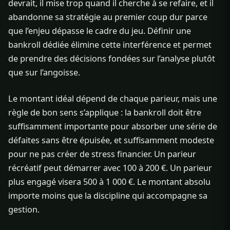
devrait, il mise trop quand il cherche à se refaire, et il
abandonne sa stratégie au premier coup dur parce
que l’enjeu dépasse le cadre du jeu. Définir une
bankroll dédiée élimine cette interférence et permet
de prendre des décisions fondées sur l’analyse plutôt
que sur l’angoisse.
Le montant idéal dépend de chaque parieur, mais une
règle de bon sens s’applique : la bankroll doit être
suffisamment importante pour absorber une série de
défaites sans être épuisée, et suffisamment modeste
pour ne pas créer de stress financier. Un parieur
récréatif peut démarrer avec 100 à 200 €. Un parieur
plus engagé visera 500 à 1 000 €. Le montant absolu
importe moins que la discipline qui accompagne sa
gestion.