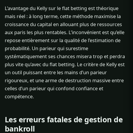
L’avantage du Kelly sur le flat betting est théorique
mais réel : à long terme, cette méthode maximise la
croissance du capital en allouant plus de ressources
aux paris les plus rentables. L’inconvénient est qu’elle
repose entièrement sur la qualité de l’estimation de
probabilité. Un parieur qui surestime
systématiquement ses chances misera trop et perdra
plus vite qu’avec du flat betting. Le critère de Kelly est
un outil puissant entre les mains d’un parieur
rigoureux, et une arme de destruction massive entre
celles d’un parieur qui confond confiance et
compétence.
Les erreurs fatales de gestion de
bankroll