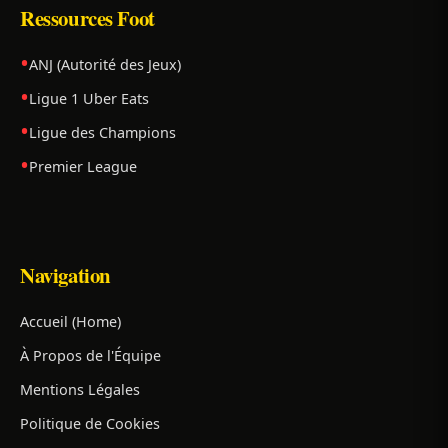
Ressources Foot
ANJ (Autorité des Jeux)
Ligue 1 Uber Eats
Ligue des Champions
Premier League
Navigation
Accueil (Home)
À Propos de l'Équipe
Mentions Légales
Politique de Cookies