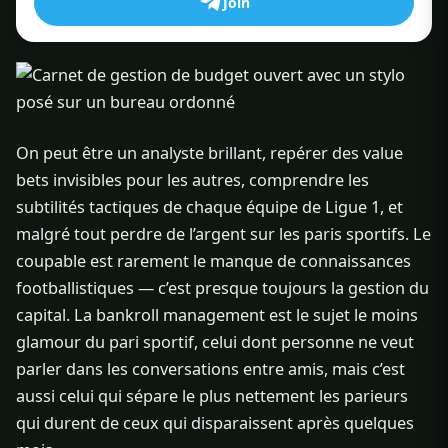
Join
On peut être un analyste brillant, repérer des value
bets invisibles pour les autres, comprendre les
subtilités tactiques de chaque équipe de Ligue 1, et
malgré tout perdre de l’argent sur les paris sportifs. Le
coupable est rarement le manque de connaissances
footballistiques — c’est presque toujours la gestion du
capital. La bankroll management est le sujet le moins
glamour du pari sportif, celui dont personne ne veut
parler dans les conversations entre amis, mais c’est
aussi celui qui sépare le plus nettement les parieurs
qui durent de ceux qui disparaissent après quelques