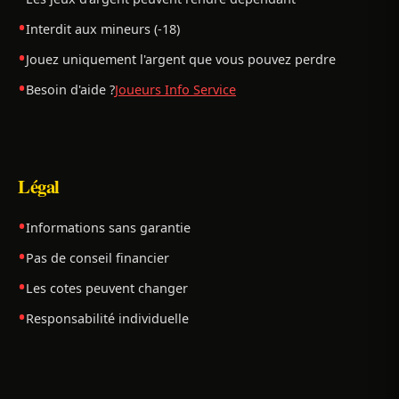
Interdit aux mineurs (-18)
Jouez uniquement l'argent que vous pouvez perdre
Besoin d'aide ?
Joueurs Info Service
Légal
Informations sans garantie
Pas de conseil financier
Les cotes peuvent changer
Responsabilité individuelle