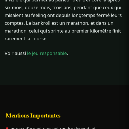
six mois, douze mois, trois ans, pendant que ceux qui
misaient au feeling ont depuis longtemps fermé leurs
comptes. La bankroll est un marathon, et dans un
marathon, celui qui sprinte au premier kilomètre finit
rarement la course.
Voir aussi
le jeu responsable
.
Mentions Importantes
Les jeux d'argent peuvent rendre dépendant