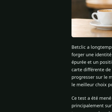
Betclic a longtemp
forger une identit
épurée et un posit
carte différente de
progresser sur le m
le meilleur choix p
Ce test a été mené
principalement sur 