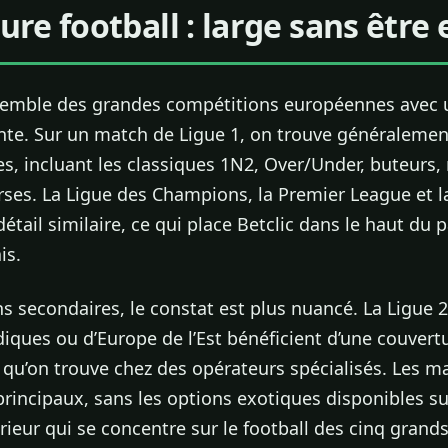
ure football : large sans être
nsemble des grandes compétitions européennes avec
nte. Sur un match de Ligue 1, on trouve généralemen
s, incluant les classiques 1N2, Over/Under, buteurs,
ses. La Ligue des Champions, la Premier League et la
étail similaire, ce qui place Betclic dans le haut du 
is.
s secondaires, le constat est plus nuancé. La Ligue 2
ques ou d’Europe de l’Est bénéficient d’une couvert
 qu’on trouve chez des opérateurs spécialisés. Les ma
principaux, sans les options exotiques disponibles su
arieur qui se concentre sur le football des cinq gran