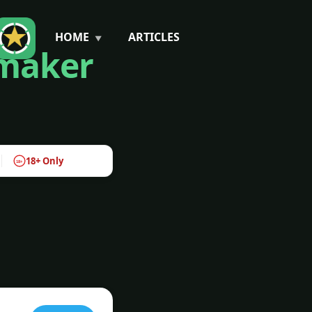
HOME
ARTICLES
kmaker
18+ Only
18+