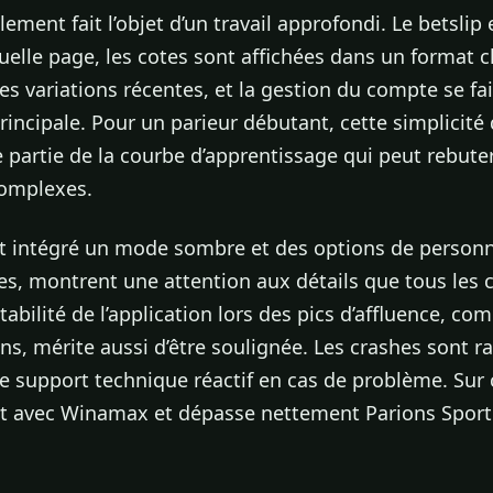
lement fait l’objet d’un travail approfondi. Le betslip 
elle page, les cotes sont affichées dans un format c
es variations récentes, et la gestion du compte se fai
principale. Pour un parieur débutant, cette simplicité d
 partie de la courbe d’apprentissage qui peut rebute
complexes.
t intégré un mode sombre et des options de personna
res, montrent une attention aux détails que tous les 
tabilité de l’application lors des pics d’affluence, co
, mérite aussi d’être soulignée. Les crashes sont ra
 le support technique réactif en cas de problème. Sur c
ent avec Winamax et dépasse nettement Parions Spor