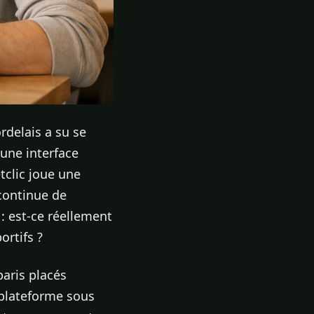
rdelais a su se
 une interface
tclic joue une
 continue de
 : est-ce réellement
ortifs ?
paris placés
a plateforme sous