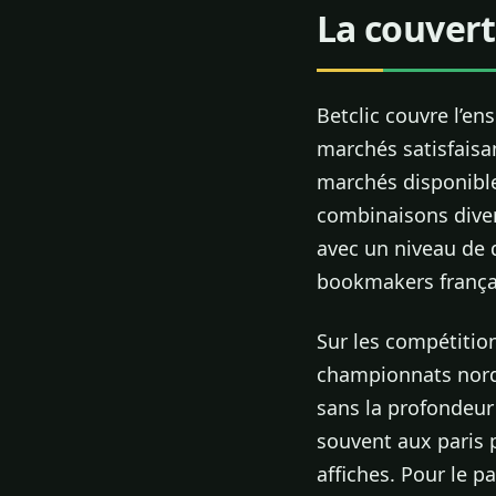
La couvert
Betclic couvre l’e
marchés satisfaisa
marchés disponible
combinaisons diver
avec un niveau de d
bookmakers frança
Sur les compétition
championnats nordi
sans la profondeur
souvent aux paris 
affiches. Pour le p