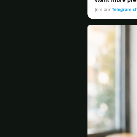
Want more pred
Join our
Telegram c